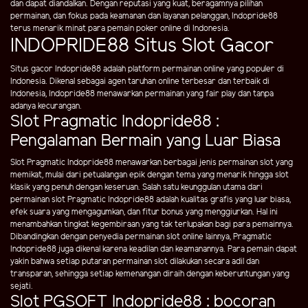
dan dapat diandalkan. Dengan reputasi yang kuat, beragamnya pilihan
permainan, dan fokus pada keamanan dan layanan pelanggan, Indopride88
terus menarik minat para pemain poker online di Indonesia.
INDOPRIDE88 Situs Slot Gacor
Situs gacor Indopride88 adalah platform permainan online yang populer di
Indonesia. Dikenal sebagai agen taruhan online terbesar dan terbaik di
Indonesia, Indopride88 menawarkan permainan yang fair play dan tanpa
adanya kecurangan.
Slot Pragmatic Indopride88 :
Pengalaman Bermain yang Luar Biasa
Slot Pragmatic Indopride88 menawarkan berbagai jenis permainan slot yang
memikat, mulai dari petualangan epik dengan tema yang menarik hingga slot
klasik yang penuh dengan keseruan. Salah satu keunggulan utama dari
permainan slot Pragmatic Indopride88 adalah kualitas grafis yang luar biasa,
efek suara yang mengagumkan, dan fitur bonus yang menggiurkan. Hal ini
menambahkan tingkat kegembiraan yang tak terlupakan bagi para pemainnya.
Dibandingkan dengan penyedia permainan slot online lainnya, Pragmatic
Indopride88 juga dikenal karena keadilan dan keamanannya. Para pemain dapat
yakin bahwa setiap putaran permainan slot dilakukan secara adil dan
transparan, sehingga setiap kemenangan diraih dengan keberuntungan yang
sejati.
Slot PGSOFT Indopride88 : bocoran