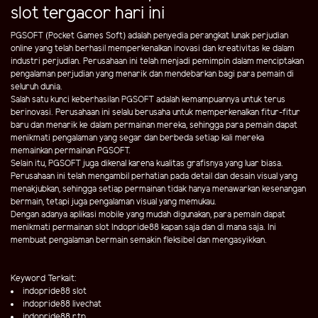
slot tergacor hari ini
PGSOFT (Pocket Games Soft) adalah penyedia perangkat lunak perjudian
online yang telah berhasil memperkenalkan inovasi dan kreativitas ke dalam
industri perjudian. Perusahaan ini telah menjadi pemimpin dalam menciptakan
pengalaman perjudian yang menarik dan mendebarkan bagi para pemain di
seluruh dunia.
Salah satu kunci keberhasilan PGSOFT adalah kemampuannya untuk terus
berinovasi. Perusahaan ini selalu berusaha untuk memperkenalkan fitur-fitur
baru dan menarik ke dalam permainan mereka, sehingga para pemain dapat
menikmati pengalaman yang segar dan berbeda setiap kali mereka
memainkan permainan PGSOFT.
Selain itu, PGSOFT juga dikenal karena kualitas grafisnya yang luar biasa.
Perusahaan ini telah mengambil perhatian pada detail dan desain visual yang
menakjubkan, sehingga setiap permainan tidak hanya menawarkan kesenangan
bermain, tetapi juga pengalaman visual yang memukau.
Dengan adanya aplikasi mobile yang mudah digunakan, para pemain dapat
menikmati permainan slot Indopride88 kapan saja dan di mana saja. Ini
membuat pengalaman bermain semakin fleksibel dan mengasyikkan.
Keyword Terkait:
indopride88 slot
indopride88 livechat
indopride88 rtp