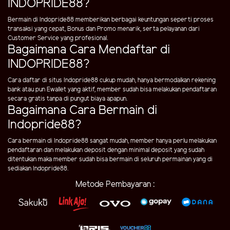
INDOPRIDE88?
Bermain di Indopride88 memberikan berbagai keuntungan seperti proses
transaksi yang cepat, Bonus dan Promo menarik, serta pelayanan dari
Customer Service yang profesional.
Bagaimana Cara Mendaftar di
INDOPRIDE88?
Cara daftar di situs Indopride88 cukup mudah, hanya bermodalkan rekening
bank atau pun Ewallet yang aktif, member sudah bisa melakukan pendaftaran
secara gratis tanpa di pungut biaya apapun.
Bagaimana Cara Bermain di
Indopride88?
Cara bermain di Indopride88 sangat mudah, member hanya perlu melakukan
pendaftaran dan melakukan deposit dengan minimal deposit yang sudah
ditentukan maka member sudah bisa bermain di seluruh permainan yang di
sediakan Indopride88.
Metode Pembayaran :