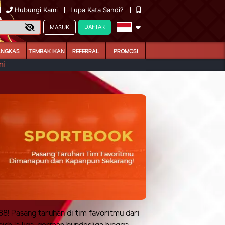
Hubungi Kami
Lupa Kata Sandi?
DAFTAR
ANGKAS
TEMBAK IKAN
REFERRAL
PROMOSI
! Pasang taruhan di tim favoritmu dari